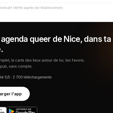
indicatif. Vérifie auprès de l'établissement.
'agenda queer de Nice, dans ta
.
let, la carte des lieux autour de toi, tes favoris.
s pub, sans compte.
oté
5/5
·
2 700
téléchargements
arger l'app