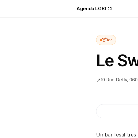
Agenda LGBT
🏳️‍🌈
🍸
Bar
Le Sw
10 Rue Defly, 06
📍
Un bar festif trè