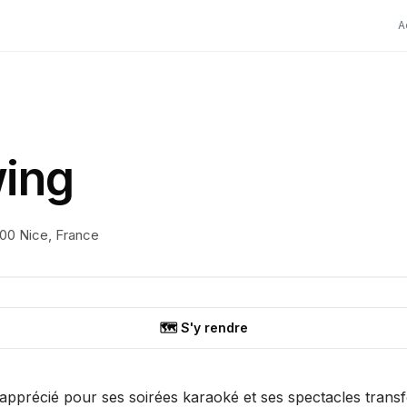
A
ing
000 Nice, France
🗺️ S'y rendre
s apprécié pour ses soirées karaoké et ses spectacles transf