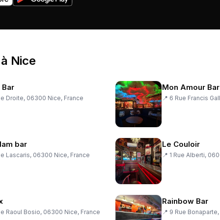
à
Nice
 Bar
Mon Amour Bar
e Droite, 06300 Nice, France
📍
6 Rue Francis Ga
am bar
Le Couloir
e Lascaris, 06300 Nice, France
📍
1 Rue Alberti, 06
x
Rainbow Bar
e Raoul Bosio, 06300 Nice, France
📍
9 Rue Bonaparte