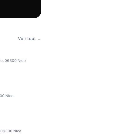
Voir tout →
llo, 06300 Nice
000 Nice
, 06300 Nice