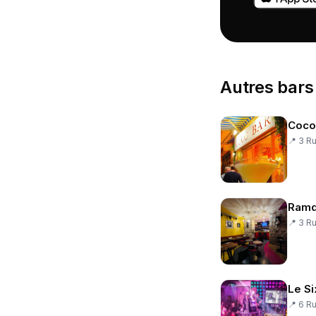
Autres
bars
Coco
📍
3 Ru
Ramd
📍
3 Ru
Le Si
📍
6 Ru