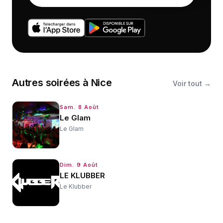
Autres
soirées
à
Nice
Voir tout →
Sam. 8 Août
Le Glam
Le Glam
Dim. 9 Août
LE KLUBBER
Le Klubber