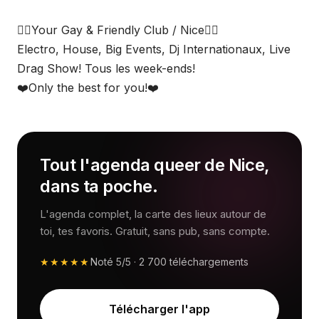
🏳️‍🌈Your Gay & Friendly Club / Nice🏳️‍🌈
Electro, House, Big Events, Dj Internationaux, Live
Drag Show! Tous les week-ends!
❤️Only the best for you!❤️
Tout l'agenda queer de Nice,
dans ta poche.
L'agenda complet, la carte des lieux autour de
toi, tes favoris. Gratuit, sans pub, sans compte.
★★★★★
Noté
5/5
·
2 700
téléchargements
Télécharger l'app