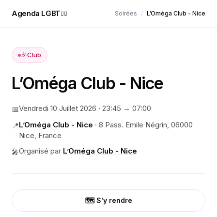
Agenda LGBT
Soirées
/
L’Oméga Club - Nice
🏳️‍🌈
🎉
Club
L’Oméga Club - Nice
Vendredi 10 Juillet 2026
·
23:45
→ 07:00
📅
L’Oméga Club - Nice
·
8 Pass. Emile Négrin, 06000
📍
Nice, France
Organisé par
L’Oméga Club - Nice
🎤
🗺️ S'y rendre