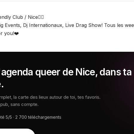
endly Club / Nice🏳️‍🌈
ig Events, Dj Internationaux, Live Drag Show! Tous les we
or you!❤️
'agenda queer de Nice, dans ta
.
let, la carte des lieux autour de toi, tes favoris.
s pub, sans compte.
oté
5/5
·
2 700
téléchargements