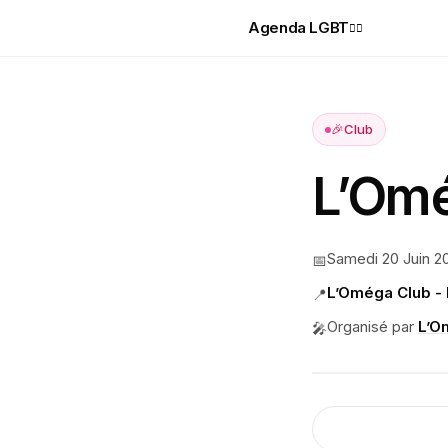
Agenda LGBT
🏳️‍🌈
🎉
Club
L’Omé
Samedi 20 Juin 2
📅
L’Oméga Club - 
📍
Organisé par
L’O
🎤