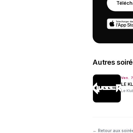
Téléch
Autres
soir
Ven. 
LE K
Le Klu
←
Retour aux soiré