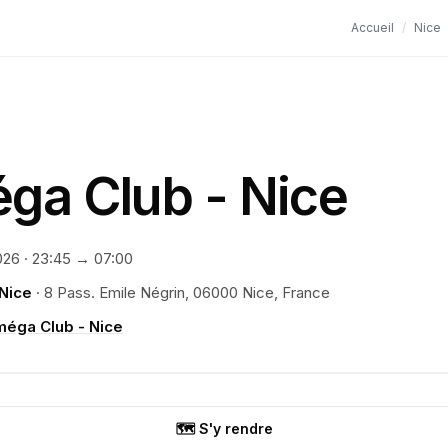
Accueil
/
Nice
ga Club - Nice
026
·
23:45
→ 07:00
Nice
·
8 Pass. Emile Négrin, 06000 Nice, France
méga Club - Nice
🗺️ S'y rendre