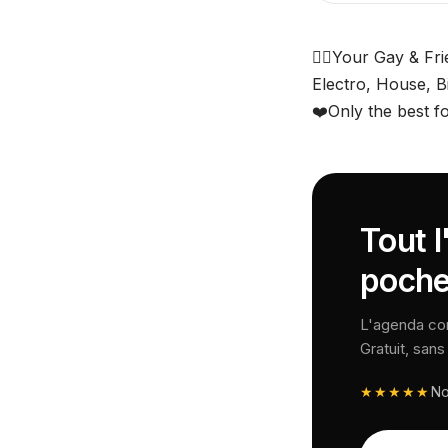
🏳️‍🌈Your Gay & Fri
Electro, House, B
❤️Only the best f
Tout l
poche
L'agenda comp
Gratuit, san
★★★★★
N