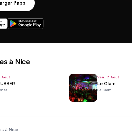
arger l'app
ées
à
Nice
7 Août
Ven. 7 Août
LUBBER
Le Glam
bber
Le Glam
es à Nice