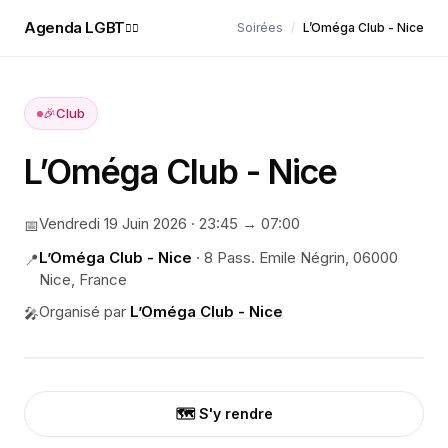
Agenda LGBT
Soirées
/
L’Oméga Club - Nice
🏳️‍🌈
🎉
Club
L’Oméga Club - Nice
Vendredi 19 Juin 2026
·
23:45
→ 07:00
📅
L’Oméga Club - Nice
·
8 Pass. Emile Négrin, 06000
📍
Nice, France
Organisé par
L’Oméga Club - Nice
🎤
🗺️ S'y rendre