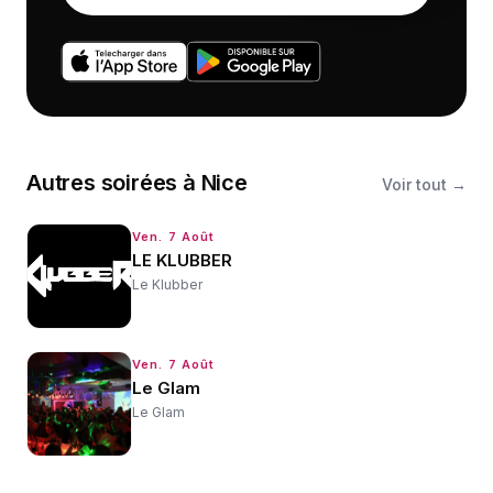
Autres
soirées
à
Nice
Voir tout →
Ven. 7 Août
LE KLUBBER
Le Klubber
Ven. 7 Août
Le Glam
Le Glam