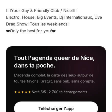
🏳️‍🌈Your Gay & Friendly Club / Nice🏳️‍🌈
Electro, House, Big Events, Dj Internationaux, Live
Drag Show! Tous les week-ends!
❤️Only the best for you!❤️
Tout l'agenda queer de Nice,
dans ta poche.
L'agenda complet, la carte des lieux autour de
toi, tes favoris. Gratuit, sans pub, sans compte.
★★★★★
Noté
5/5
·
2 700
téléchargements
Télécharger l'app