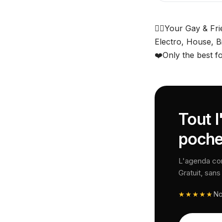
🏳️‍🌈Your Gay & Fri
Electro, House, B
❤️Only the best f
Tout l
poche
L'agenda comp
Gratuit, san
★★★★★
N