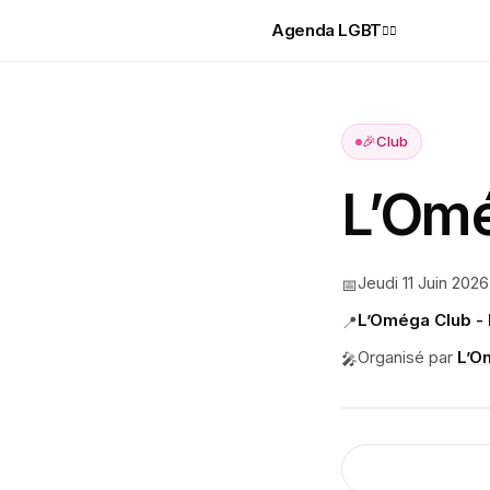
Agenda LGBT
🏳️‍🌈
🎉
Club
L’Omé
Jeudi 11 Juin 2026
📅
L’Oméga Club - 
📍
Organisé par
L’O
🎤