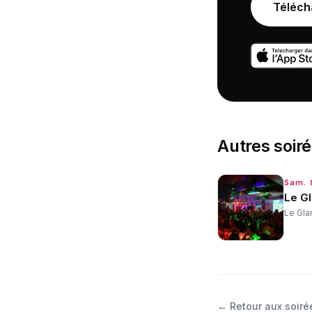
Téléch
Autres
soir
Sam. 
Le G
Le Gl
←
Retour aux soiré