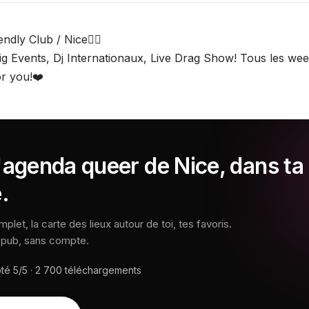
endly Club / Nice🏳️‍🌈
ig Events, Dj Internationaux, Live Drag Show! Tous les we
or you!❤️
'agenda queer de Nice, dans ta
.
let, la carte des lieux autour de toi, tes favoris.
s pub, sans compte.
oté
5/5
·
2 700
téléchargements