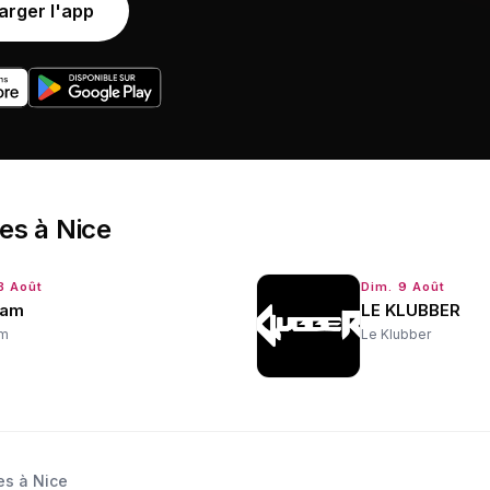
arger l'app
ées
à
Nice
8 Août
Dim. 9 Août
lam
LE KLUBBER
am
Le Klubber
es à Nice