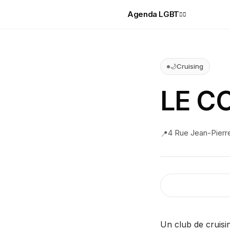
Agenda LGBT
🏳️‍🌈
🌙
Cruising
LE C
4 Rue Jean-Pierr
📍
Un club de cruisin