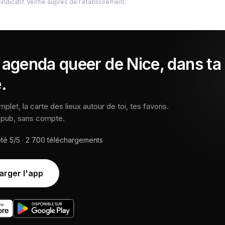
indicatif. Vérifie auprès de l'établissement.
'agenda queer de Nice, dans ta
.
let, la carte des lieux autour de toi, tes favoris.
s pub, sans compte.
oté
5/5
·
2 700
téléchargements
arger l'app