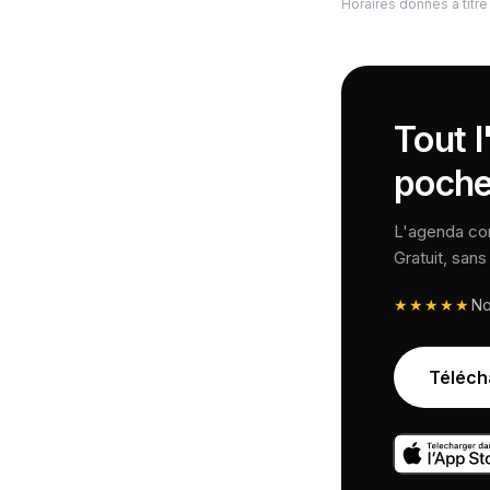
Horaires donnés à titre 
Tout l
poche
L'agenda comp
Gratuit, san
★★★★★
N
Téléch