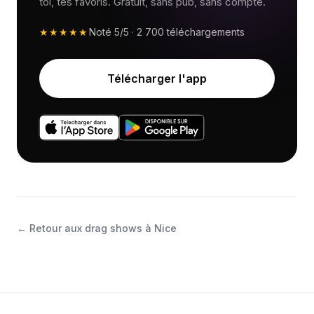
toi, tes favoris. Gratuit, sans pub, sans compte.
★★★★★
Noté
5/5
·
2 700
téléchargements
Télécharger l'app
←
Retour aux drag shows à Nice