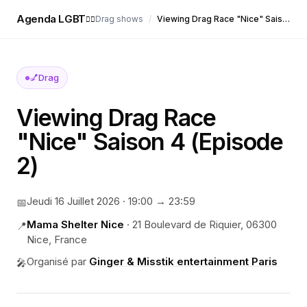
Agenda LGBT
Drag shows
/
Viewing Drag Race "Nice" Saison 4 (Episode 2)
🏳️‍🌈
💅
Drag
Viewing Drag Race
"Nice" Saison 4 (Episode
2)
Jeudi 16 Juillet 2026
·
19:00
→ 23:59
📅
Mama Shelter Nice
·
21 Boulevard de Riquier, 06300
📍
Nice, France
Organisé par
Ginger & Misstik entertainment Paris
🎤