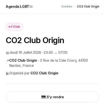
Agenda LGBT
Soirées
/
CO2 Club Origin
🏳️‍🌈
🎉
Club
CO2 Club Origin
Jeudi 16 Juillet 2026
·
23:45
→ 07:00
📅
CO2 Club Origin
·
3 Rue de la Cale Crucy, 44100
📍
Nantes, France
Organisé par
CO2 Club Origin
🎤
🗺️ S'y rendre