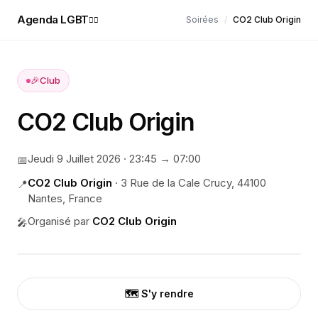
Agenda LGBT
Soirées
/
CO2 Club Origin
🏳️‍🌈
🎉
Club
CO2 Club Origin
Jeudi 9 Juillet 2026
·
23:45
→ 07:00
📅
CO2 Club Origin
·
3 Rue de la Cale Crucy, 44100
📍
Nantes, France
Organisé par
CO2 Club Origin
🎤
🗺️ S'y rendre