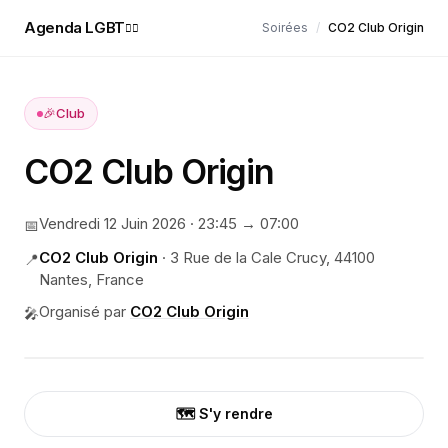
Agenda LGBT
Soirées
/
CO2 Club Origin
🏳️‍🌈
🎉
Club
CO2 Club Origin
Vendredi 12 Juin 2026
·
23:45
→ 07:00
📅
CO2 Club Origin
·
3 Rue de la Cale Crucy, 44100
📍
Nantes, France
Organisé par
CO2 Club Origin
🎤
🗺️ S'y rendre