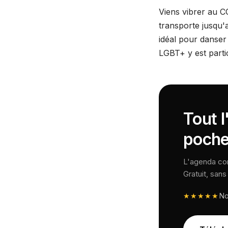
Viens vibrer au C
transporte jusqu'a
idéal pour danser
LGBT+ y est partic
Tout 
poche
L'agenda comp
Gratuit, san
★★★★★
N