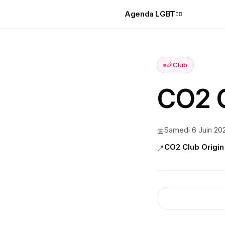
Agenda LGBT
🏳️‍🌈
🎉
Club
CO2 C
Samedi 6 Juin 20
📅
CO2 Club Origin
📍