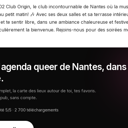
O2 Club Origin, le club incontournable de Nantes où la mus
u petit matin! 🎶 Avec ses deux salles et sa terrasse intérieu
 et te sentir libre, dans une ambiance chaleureuse et fest
ulièrement la bienvenue. Rejoins-nous pour des soirées mémo
l'agenda queer de Nantes, dans
.
let, la carte des lieux autour de toi, tes favoris.
s pub, sans compte.
oté
5/5
·
2 700
téléchargements