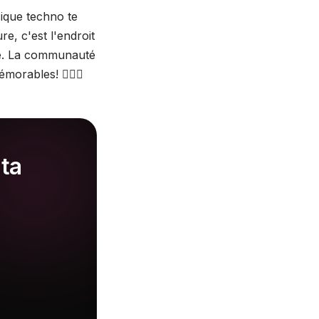
ique techno te
re, c'est l'endroit
ive. La communauté
rables! 🏳️‍🌈🎉
 ta