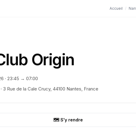
Accueil
/
Nan
lub Origin
26
·
23:45
→ 07:00
·
3 Rue de la Cale Crucy, 44100 Nantes, France
🗺️ S'y rendre