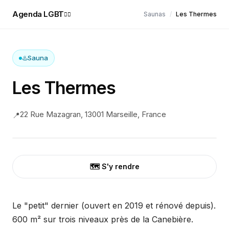
Agenda LGBT
Saunas
/
Les Thermes
🏳️‍🌈
♨️
Sauna
Les Thermes
22 Rue Mazagran, 13001 Marseille, France
📍
🗺️ S'y rendre
Le "petit" dernier (ouvert en 2019 et rénové depuis).
600 m² sur trois niveaux près de la Canebière.