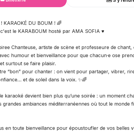
🗺️ S'y rendr
! KARAOKÉ DU BOUM ! 🌈
in c'est le KARABOUM hosté par AMA SOFIA ♥️
ree Chanteuse, artiste de scène et professeure de chant,
s avec humour et bienveillance pour que chacun·e ose prend
t surtout se faire plaisir.
être “bon” pour chanter : on vient pour partager, vibrer, rir
nfiance… et de soleil dans la voix. ✨🌈
e karaoké devient bien plus qu’une soirée : un moment cha
des grandes ambiances méditerranéennes où tout le monde fi
s en toute bienveillance pour époustoufler de vos belles vo