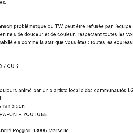
es.
hanson problématique ou TW peut être refusée par l’équi
n·ne·s de douceur et de couleur, respectant toutes les voi
abillé·e·s comme la star que vous êtes : toutes les express
D / OÙ ?
 toujours animé par un·e artiste local·e des communautés
!
 18h à 20h
 KARAFUN + YOUTUBE
dré Poggioli, 13006 Marseille