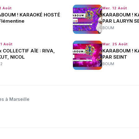
1 Août
Mer. 12 Août
BOUM ! KARAOKÉ HOSTÉ
KARABOUM ! K
Flémentine
PAR LAURYN S
BOUM
21 Août
Mar. 25 Août
x COLLECTIF AÏE : RIVA,
KARABOUM ! K
UT, NICOL
PAR SEINT
22
BOUM
es à Marseille