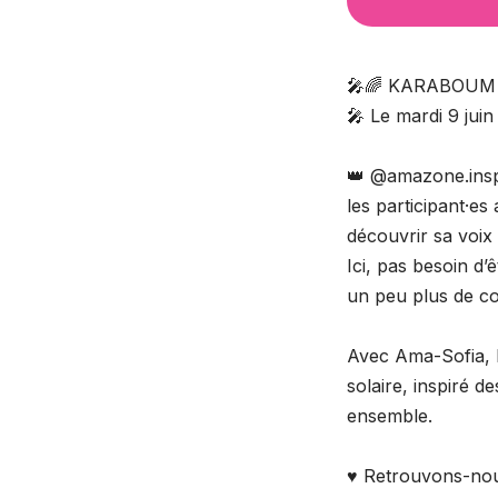
🎤🌈 KARABOUM 
🎤 Le mardi 9 ju
👑 @amazone.inspi
les participant·e
découvrir sa voix e
Ici, pas besoin d’
un peu plus de co
Avec Ama-Sofia, l
solaire, inspiré 
ensemble.
♥️ Retrouvons-nou