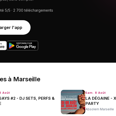
oté
5/5
·
2 700
téléchargements
arger l'app
ées
à
Marseille
8 Août
Sam. 8 Août
GAYS #2 - DJ SETS, PERFS &
LA DÉGAINE -
E
PARTY
Absolem Marseille