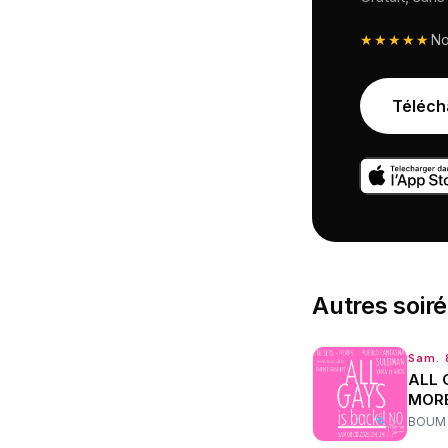
★★★★★
N
Téléch
Autres
soir
Sam. 
ALL 
MOR
BOUM