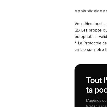
⪡⪢⪡⪢⪡⪢⪡⪢⪡⪢
Vous êtes toustes
⌦ Les propos ou 
putophobes, validi
* Le Protocole de 
en bio sur notre
Tout 
ta po
L'agenda comp
Gratuit, san