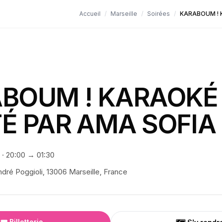
Accueil
/
Marseille
/
Soirées
/
KARABOUM ! 
BOUM ! KARAOKÉ
É PAR AMA SOFIA
·
20:00
→ 01:30
ndré Poggioli, 13006 Marseille, France
🎟️ Billetterie