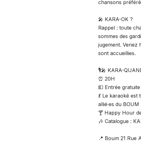
chansons préféré
🎤 KARA-OK ?
Rappel : toute c
sommes des gardie
jugement. Venez h
sont accueillies.
🎙️🎤 KARA-QUAN
⏰ 20H
💵 Entrée gratuite
💃 Le karaoké est
allié·es du BOUM 
🍸 Happy Hour de
🎶 Catalogue :
📍 Boum 21 Rue An