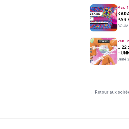
Mar. 1
KARA
PAR 
BOUM
Ven. 
U.22 
HUNK
Unité.
←
Retour aux soiré