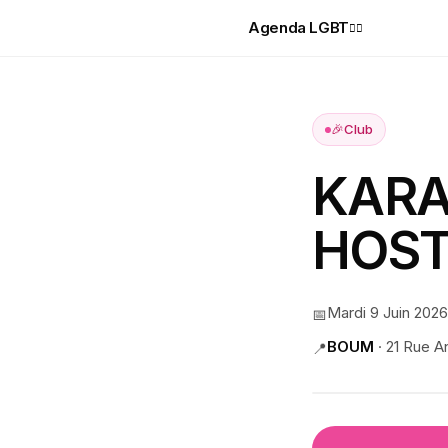
Agenda LGBT
🏳️‍🌈
🎉
Club
KARA
HOST
Mardi 9 Juin 2026
📅
BOUM
·
21 Rue A
📍