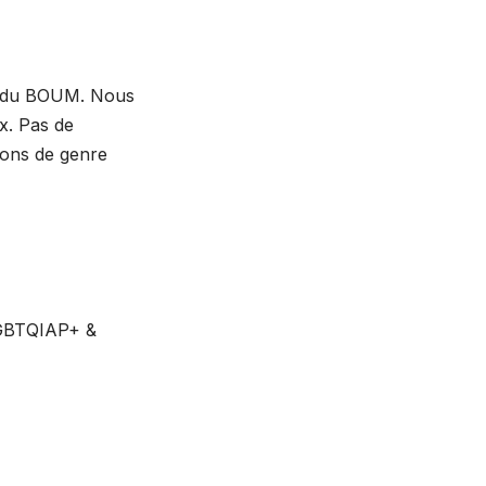
pe du BOUM. Nous
x. Pas de
ions de genre
 LGBTQIAP+ &