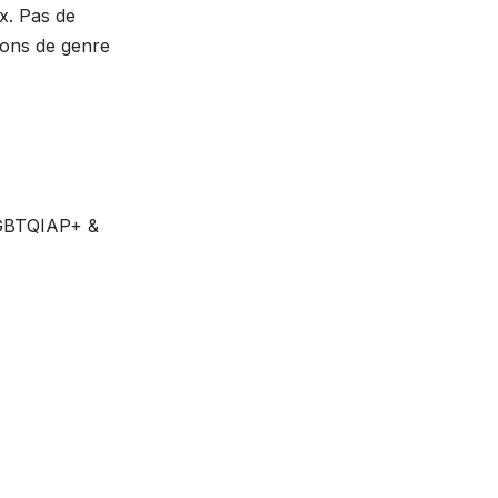
x. Pas de
ions de genre
 LGBTQIAP+ &