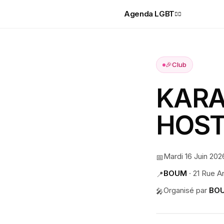
Agenda LGBT
🏳️‍🌈
🎉
Club
KARA
HOST
Mardi 16 Juin 202
📅
BOUM
·
21 Rue A
📍
Organisé par
BOU
🎤