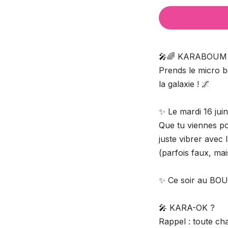
🎤🌈 KARABOUM 
Prends le micro bé
la galaxie ! 🌌
✨ Le mardi 16 ju
Que tu viennes po
juste vibrer avec 
(parfois faux, ma
✨ Ce soir au BOUM
🎤 KARA-OK ?
Rappel : toute c