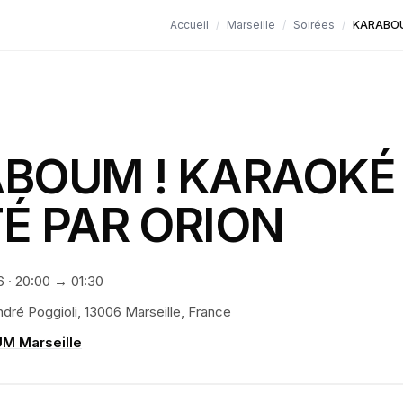
Accueil
/
Marseille
/
Soirées
/
KARABOU
BOUM ! KARAOKÉ
É PAR ORION
6
·
20:00
→ 01:30
ndré Poggioli, 13006 Marseille, France
M Marseille