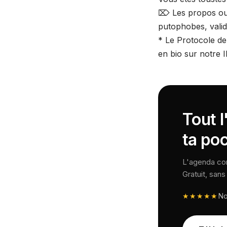
⌦ Les propos ou 
putophobes, validi
* Le Protocole de 
en bio sur notre
Tout 
ta po
L'agenda comp
Gratuit, san
★★★★★
N