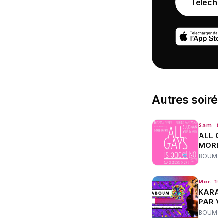
Téléch
Autres
soir
Sam. 
ALL 
MOR
BOUM
Mer. 
KARA
PAR 
BOUM