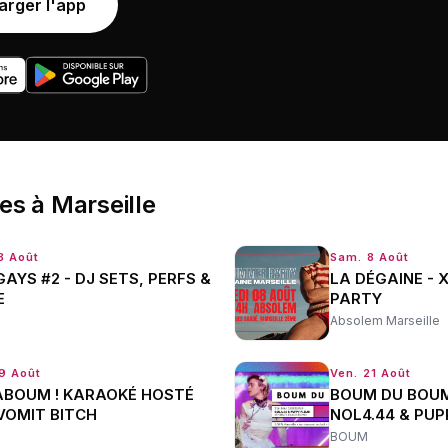
arger l'app
ées
à
Marseille
8 Août
Sam. 8 Août
GAYS #2 - DJ SETS, PERFS &
LA DÉGAINE -
E
PARTY
Absolem Marseille
19 Août
Ven. 21 Août
BOUM ! KARAOKÉ HOSTÉ
BOUM DU BOUM 
VOMIT BITCH
NOL4.44 & PUP
BOUM