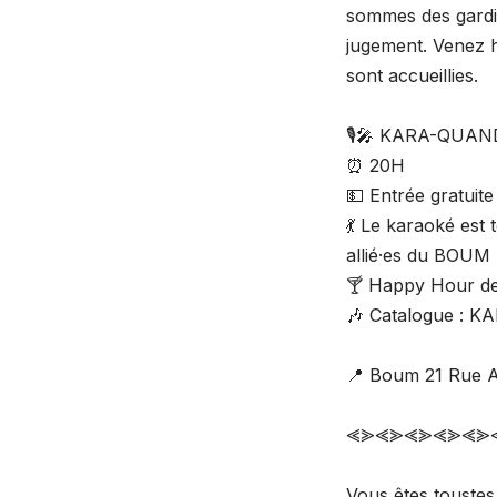
sommes des gardie
jugement. Venez h
sont accueillies.
🎙️🎤 KARA-QUAN
⏰ 20H
💵 Entrée gratuite
💃 Le karaoké est
allié·es du BOUM 
🍸 Happy Hour de
🎶 Catalogue :
📍 Boum 21 Rue An
⪡⪢⪡⪢⪡⪢⪡⪢⪡⪢
Vous êtes toustes