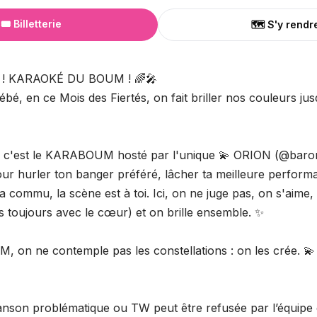
🎟️ Billetterie
🗺️ S'y rendr
! KARAOKÉ DU BOUM ! 🌈🎤
bé, en ce Mois des Fiertés, on fait briller nos couleurs ju
in c'est le KARABOUM hosté par l'unique 💫 ORION (@bar
ur hurler ton banger préféré, lâcher ta meilleure perform
la commu, la scène est à toi. Ici, on ne juge pas, on s'aime
is toujours avec le cœur) et on brille ensemble. ✨
, on ne contemple pas les constellations : on les crée. 💫
hanson problématique ou TW peut être refusée par l’équi