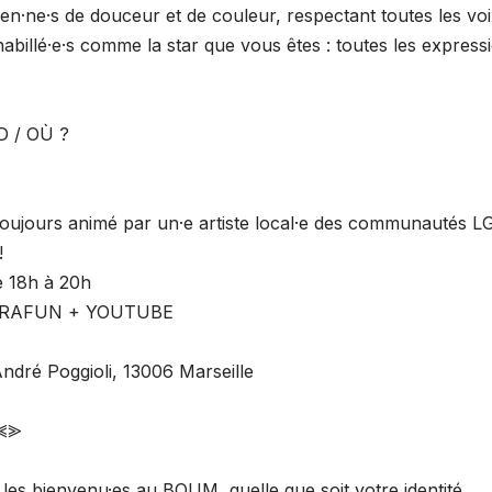
n·ne·s de douceur et de couleur, respectant toutes les voi
abillé·e·s comme la star que vous êtes : toutes les express
D / OÙ ?
 toujours animé par un·e artiste local·e des communautés
!
 18h à 20h
 KARAFUN + YOUTUBE
dré Poggioli, 13006 Marseille
⪡⪢
 les bienvenu·es au BOUM, quelle que soit votre identité.