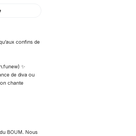
e
squ’aux confins de
on.funew) ✨
ance de diva ou
, on chante
pe du BOUM. Nous