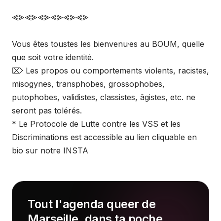
⪡⪢⪡⪢⪡⪢⪡⪢⪡⪢⪡⪢
Vous êtes toustes les bienvenu·es au BOUM, quelle
que soit votre identité.
⌦ Les propos ou comportements violents, racistes,
misogynes, transphobes, grossophobes,
putophobes, validistes, classistes, âgistes, etc. ne
seront pas tolérés.
* Le Protocole de Lutte contre les VSS et les
Discriminations est accessible au lien cliquable en
bio sur notre INSTA
Tout l'agenda queer de
Marseille, dans ta poche.