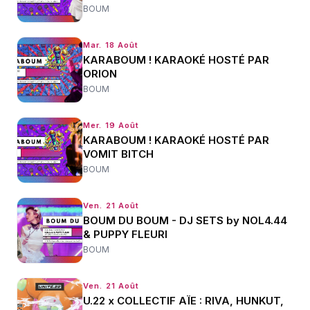
BOUM
Mar. 18 Août
KARABOUM ! KARAOKÉ HOSTÉ PAR
ORION
BOUM
Mer. 19 Août
KARABOUM ! KARAOKÉ HOSTÉ PAR
VOMIT BITCH
BOUM
Ven. 21 Août
BOUM DU BOUM - DJ SETS by NOL4.44
& PUPPY FLEURI
BOUM
Ven. 21 Août
U.22 x COLLECTIF AÏE : RIVA, HUNKUT,