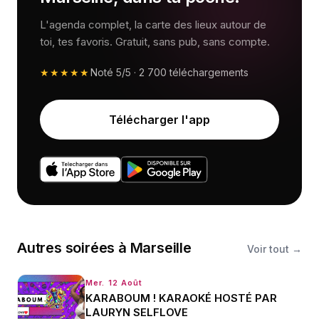
L'agenda complet, la carte des lieux autour de
toi, tes favoris. Gratuit, sans pub, sans compte.
★★★★★
Noté
5/5
·
2 700
téléchargements
Télécharger l'app
Autres
soirées
à
Marseille
Voir tout →
Mer. 12 Août
KARABOUM ! KARAOKÉ HOSTÉ PAR
LAURYN SELFLOVE