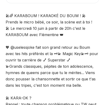
🎤🌈 KARABOUM ! KARAOKÉ DU BOUM ! 🎤
Prends le micro bébé, ce soir, la scène est à toi !
🎤 Le mercredi 10 juin à partir de 20h c'est le
KARABOUM avec Flémentine 👑
💖 @uselessjoke fait son grand retour au Boum
avec tes hits préférés et la 🗝️💫 Magic Key💫🗝️ pour
ouvrir ta carrière de 💅 Superstar 💅
💫Grands classiques, pépites de ton adolescence,
hymnes de queens parce que tu le mérites... Viens
donc pousser la chansonnette et sortir ce que t'as
dans les tripes, c'est ton moment ma belle.
🎤 KARA-OK ?
Rappel : toute chanson problématique ou TW peut