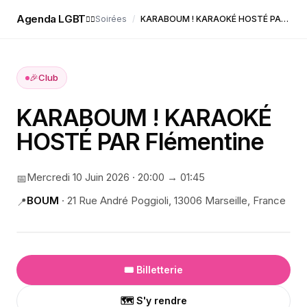
Agenda LGBT
Soirées
/
KARABOUM ! KARAOKÉ HOSTÉ PAR Flémentine
🏳️‍🌈
🎉
Club
KARABOUM ! KARAOKÉ
HOSTÉ PAR Flémentine
Mercredi 10 Juin 2026
·
20:00
→ 01:45
📅
BOUM
·
21 Rue André Poggioli, 13006 Marseille, France
📍
🎟️ Billetterie
🗺️ S'y rendre