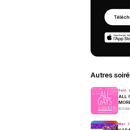
Téléch
Autres
soir
Sam. 
ALL 
MOR
BOUM
Mer. 