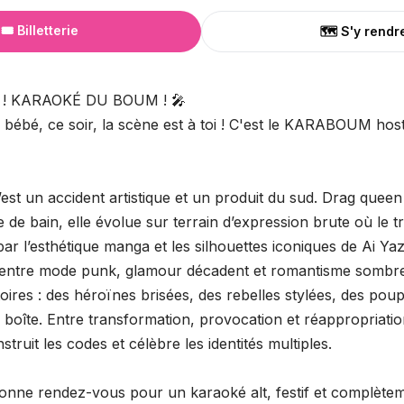
🎟️ Billetterie
🗺️ S'y rendr
! KARAOKÉ DU BOUM ! 🎤
 bébé, ce soir, la scène est à toi ! C'est le KARABOUM ho
est un accident artistique et un produit du sud. Drag queen s
 de bain, elle évolue sur terrain d’expression brute où le tr
par l’esthétique manga et les silhouettes iconiques de Ai Ya
l entre mode punk, glamour décadent et romantisme sombre
oires : des héroïnes brisées, des rebelles stylées, des pou
 boîte. Entre transformation, provocation et réappropriatio
truit les codes et célèbre les identités multiples.
donne rendez-vous pour un karaoké alt, festif et complète