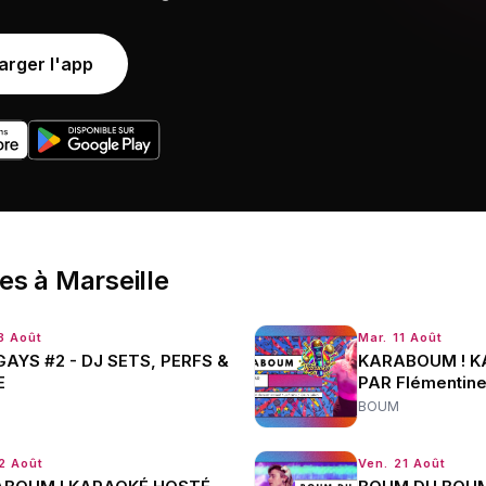
arger l'app
ées
à
Marseille
8 Août
Mar. 11 Août
GAYS #2 - DJ SETS, PERFS &
KARABOUM ! K
E
PAR Flémentin
BOUM
12 Août
Ven. 21 Août