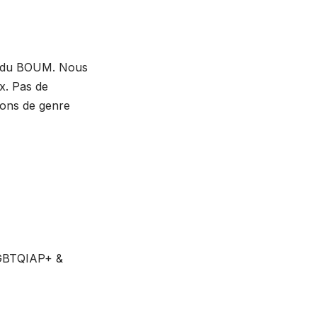
pe du BOUM. Nous
x. Pas de
ions de genre
 LGBTQIAP+ &