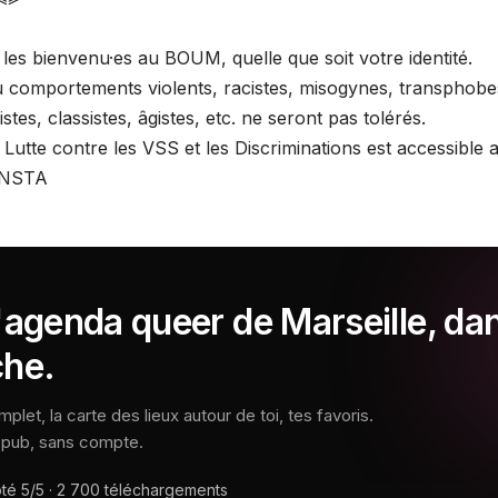
 les bienvenu·es au BOUM, quelle que soit votre identité.
comportements violents, racistes, misogynes, transphobe
stes, classistes, âgistes, etc. ne seront pas tolérés.
Lutte contre les VSS et les Discriminations est accessible a
 INSTA
l'agenda queer de Marseille, da
che.
let, la carte des lieux autour de toi, tes favoris.
s pub, sans compte.
oté
5/5
·
2 700
téléchargements