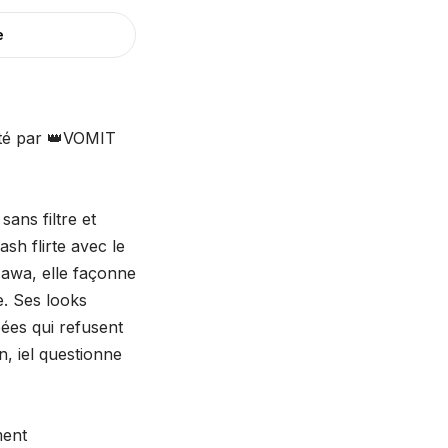
e
sté par 👑VOMIT
ans filtre et
ash flirte avec le
zawa, elle façonne
. Ses looks
pées qui refusent
n, iel questionne
ment