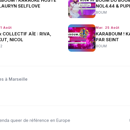
BOUM ! KARAOKÉ HOSTÉ
BOUM DU BOUM 
LAURYN SELFLOVE
NOL4.44 & PUP
BOUM
21 Août
Mar. 25 Août
x COLLECTIF AÏE : RIVA,
KARABOUM ! K
UT, NICOL
PAR SEINT
22
BOUM
es à Marseille
genda queer de référence en Europe