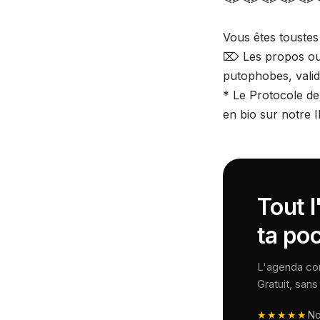
Vous êtes toustes
⌦ Les propos ou 
putophobes, validi
* Le Protocole de 
en bio sur notre
Tout 
ta po
L'agenda comp
Gratuit, san
★★★★★
N