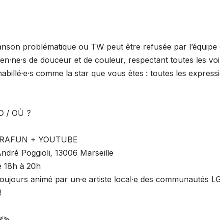
hanson problématique ou TW peut être refusée par l’équi
n·ne·s de douceur et de couleur, respectant toutes les voi
abillé·e·s comme la star que vous êtes : toutes les express
ND / OÙ ?
e
 KARAFUN + YOUTUBE
dré Poggioli, 13006 Marseille
e 18h à 20h
 toujours animé par un·e artiste local·e des communautés
 !
⪢⪡⪢