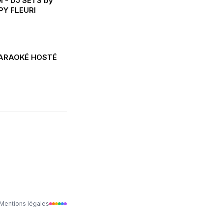
- DJ SETS by
PY FLEURI
ARAOKÉ HOSTÉ
Mentions légales