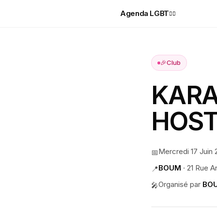
Agenda LGBT
🏳️‍🌈
🎉
Club
KARA
HOST
Mercredi 17 Juin
📅
BOUM
·
21 Rue A
📍
Organisé par
BOU
🎤