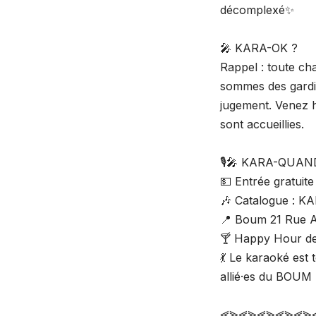
décomplexé✨
🎤 KARA-OK ?
Rappel : toute c
sommes des gardie
jugement. Venez h
sont accueillies.
🎙️🎤 KARA-QUA
💵 Entrée gratuit
🎶 Catalogue :
📍 Boum 21 Rue An
🍸 Happy Hour d
💃 Le karaoké est
allié·es du BOUM
⪡⪢⪡⪢⪡⪢⪡⪢⪡