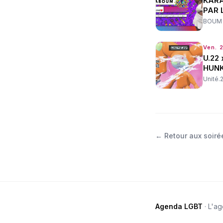
KARA
PAR 
BOUM
Ven. 
U.22 
HUNK
Unité.
←
Retour aux soiré
Agenda LGBT
· L'a