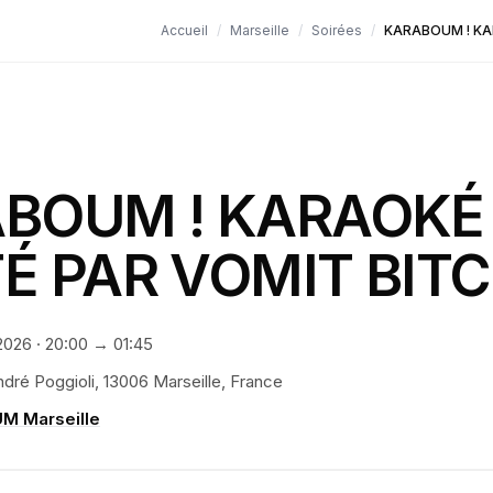
Accueil
/
Marseille
/
Soirées
/
KARABOUM ! KA
BOUM ! KARAOKÉ
É PAR VOMIT BIT
 2026
·
20:00
→ 01:45
ndré Poggioli, 13006 Marseille, France
M Marseille