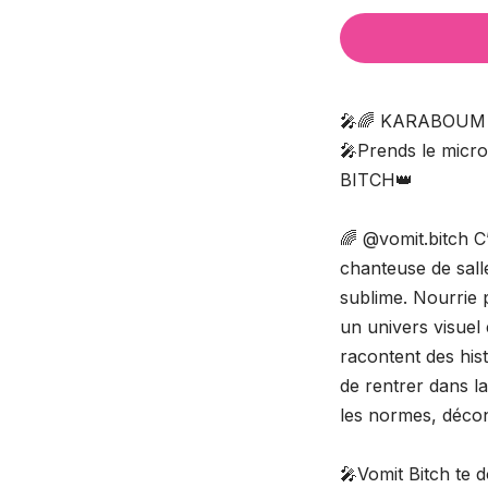
🎤🌈 KARABOUM 
🎤Prends le micro
BITCH👑
🌈 @vomit.bitch C’
chanteuse de salle
sublime. Nourrie 
un univers visue
racontent des hist
de rentrer dans la
les normes, décons
🎤Vomit Bitch te 