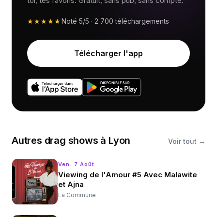
toi, tes favoris. Gratuit, sans pub, sans compte.
★★★★★
Noté
5/5
·
2 700
téléchargements
Télécharger l'app
Autres
drag shows
à
Lyon
Voir tout →
Ven. 7 Août
Viewing de l'Amour #5 Avec Malawite
et Ajna
La Commune