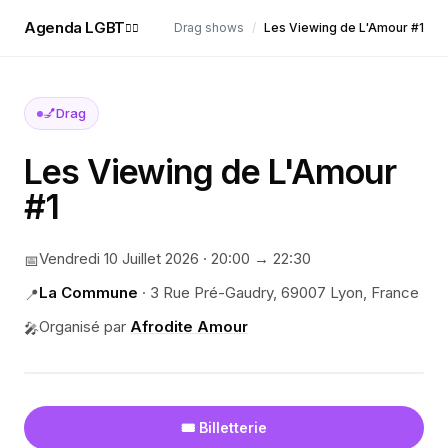
Agenda LGBT
Drag shows
/
Les Viewing de L'Amour #1
🏳️‍🌈
💅
Drag
Les Viewing de L'Amour
#1
Vendredi 10 Juillet 2026
·
20:00
→ 22:30
📅
La Commune
·
3 Rue Pré-Gaudry, 69007 Lyon, France
📍
Organisé par
Afrodite Amour
🎤
🎟️ Billetterie