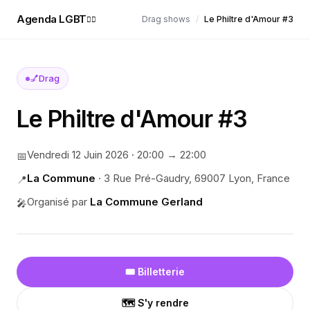
Agenda LGBT
Drag shows
/
Le Philtre d'Amour #3
🏳️‍🌈
💅
Drag
Le Philtre d'Amour #3
Vendredi 12 Juin 2026
·
20:00
→ 22:00
📅
La Commune
·
3 Rue Pré-Gaudry, 69007 Lyon, France
📍
Organisé par
La Commune Gerland
🎤
🎟️ Billetterie
🗺️ S'y rendre