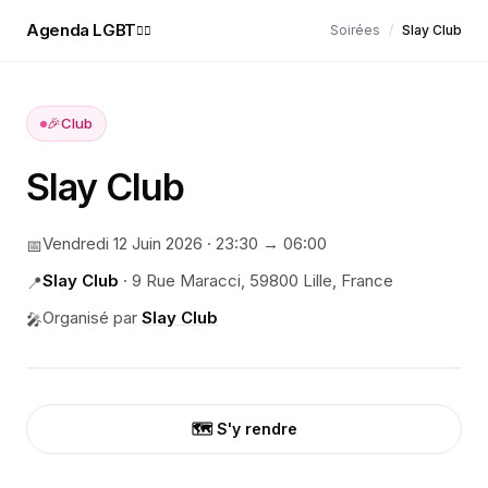
Agenda LGBT
Soirées
/
Slay Club
🏳️‍🌈
🎉
Club
Slay Club
Vendredi 12 Juin 2026
·
23:30
→ 06:00
📅
Slay Club
·
9 Rue Maracci, 59800 Lille, France
📍
Organisé par
Slay Club
🎤
🗺️ S'y rendre