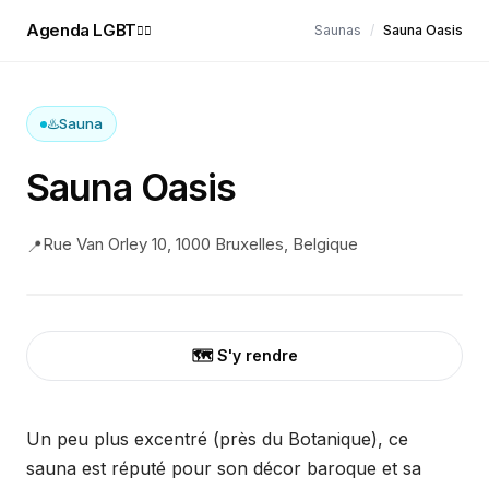
Agenda LGBT
Saunas
/
Sauna Oasis
🏳️‍🌈
♨️
Sauna
Sauna Oasis
Rue Van Orley 10, 1000 Bruxelles, Belgique
📍
🗺️ S'y rendre
Un peu plus excentré (près du Botanique), ce
sauna est réputé pour son décor baroque et sa