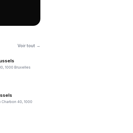
Voir tout →
ussels
10, 1000 Bruxelles
ussels
 Charbon 40, 1000