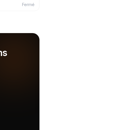
Fermé
ns