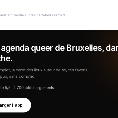
indicatif. Vérifie auprès de l'établissement.
l'agenda queer de Bruxelles, da
che.
let, la carte des lieux autour de toi, tes favoris.
s pub, sans compte.
oté
5/5
·
2 700
téléchargements
arger l'app