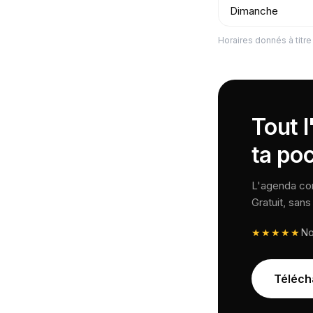
Dimanche
Horaires donnés à titre 
Tout 
ta po
L'agenda comp
Gratuit, san
★★★★★
N
Téléch