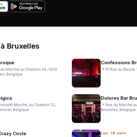
à
Bruxelles
aroque
Confessions Br
 du Marché au Charbon 44, 1000
📍
Pt Rue au Beurre 
les, Belgique
lgica
Dolores Bar Br
enmarkt Marché, au Charbon 32,
📍
Rue du Marché au
russel, Belgique
Bruxelles, Belgique
razy Circle
Lun. 19 Janv.