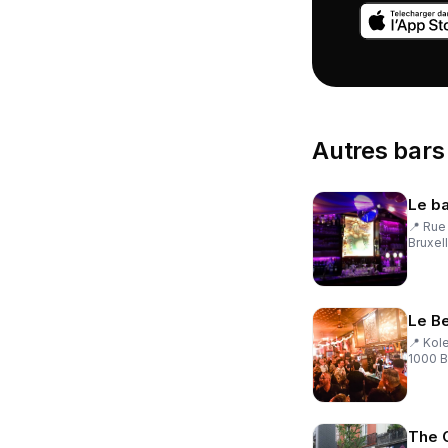
Autres
bars
Le b
📍
Rue
Bruxel
Le Be
📍
Kol
1000 B
The C