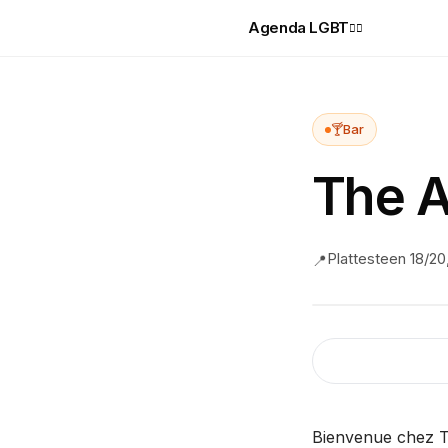
Agenda LGBT
🏳️‍🌈
🍸
Bar
The 
Plattesteen 18/20
📍
Bienvenue chez Th