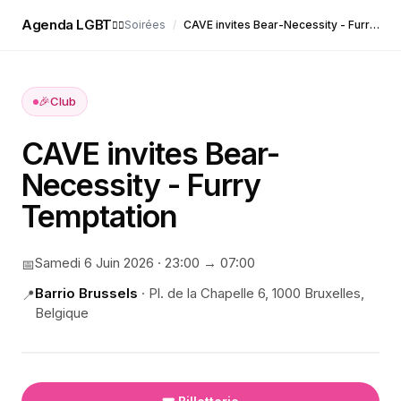
Agenda LGBT
Soirées
/
CAVE invites Bear-Necessity - Furry Temptation
🏳️‍🌈
🎉
Club
CAVE invites Bear-
Necessity - Furry
Temptation
Samedi 6 Juin 2026
·
23:00
→ 07:00
📅
Barrio Brussels
·
Pl. de la Chapelle 6, 1000 Bruxelles,
📍
Belgique